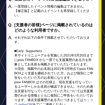
一度登録したイベント情報の編集はできません。
【修正版】と記載の上イベントを再登録してくださ
い。
[支援者の皆様]ページに掲載されているのは
どのような利用者ですか。
それぞれ以下の条件で掲載させていただいておりま
す。
■Early Supporters
本サイトリニューアルを実施した2021年3月20日まで
にpixiv FANBOX から一度でも支援履歴のある方を対
象としてお名前を掲載させていただいております。
※現在、掲載中のお名前は2021年3月時点でpixiv FAN
BOXより支援を継続されていた方、および個別にご申
告をいただいた方のお名前になります。
pixiv FANBOX はその仕様上、現在支援を行なってい
るユーザーしかお名前が確認できません。そのため過
去支援を行なっていただいていた方については支援履
歴のわかる情報とともに個別にご申告をいただいてお
ります。過去支援履歴のある方につきましては
カッコ
ウ twitterDM
あてにご連絡ください。